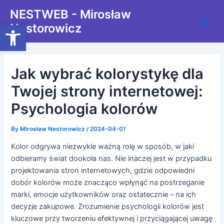
Skip
Post
Main
NESTWEB - Mirosław
to
navigation
Open toolbar
Nestorowicz
Men
content
Jak wybrać kolorystykę dla
Twojej strony internetowej:
Psychologia kolorów
By
Mirosław Nestorowicz
/
2024-04-01
Kolor odgrywa niezwykle ważną rolę w sposób, w jaki
odbieramy świat dookoła nas. Nie inaczej jest w przypadku
projektowania stron internetowych, gdzie odpowiedni
dobór kolorów może znacząco wpłynąć na postrzeganie
marki, emocje użytkowników oraz ostatecznie – na ich
decyzje zakupowe. Zrozumienie psychologii kolorów jest
kluczowe przy tworzeniu efektywnej i przyciągającej uwagę