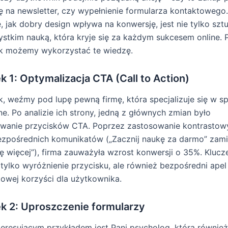
ię na newsletter, czy wypełnienie formularza kontaktowego.
, jak dobry design wpływa na konwersję, jest nie tylko sztu
stkim nauką, która kryje się za każdym sukcesem online. 
 jak możemy wykorzystać te wiedzę.
 1: Optymalizacja CTA (Call to Action)
, weźmy pod lupę pewną firmę, która specjalizuje się w s
ne. Po analizie ich strony, jedną z głównych zmian było
wanie przycisków CTA. Poprzez zastosowanie kontrastow
bezpośrednich komunikatów („Zacznij naukę za darmo” zami
ę więcej”), firma zauważyła wzrost konwersji o 35%. Kluc
e tylko wyróżnienie przycisku, ale również bezpośredni apel
owej korzyści dla użytkownika.
k 2: Uproszczenie formularzy
teresującym przykładem jest Pani psycholog, która również