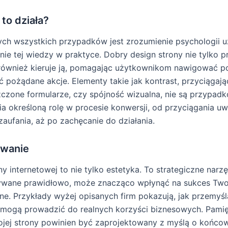
to działa?
ch wszystkich przypadków jest zrozumienie psychologii 
nie tej wiedzy w praktyce. Dobry design strony nie tylko p
również kieruje ją, pomagając użytkownikom nawigować po 
pożądane akcje. Elementy takie jak kontrast, przyciągaj
czone formularze, czy spójność wizualna, nie są przypad
nia określoną rolę w procesie konwersji, od przyciągania uw
aufania, aż po zachęcanie do działania.
wanie
y internetowej to nie tylko estetyka. To strategiczne narzę
używane prawidłowo, może znacząco wpłynąć na sukces Tw
ine. Przykłady wyżej opisanych firm pokazują, jak przemyś
mogą prowadzić do realnych korzyści biznesowych. Pamię
jej strony powinien być zaprojektowany z myślą o końco