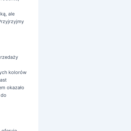
ką, ale
Przyjrzyjmy
przedaży
ych kolorów
ast
zem okazało
 do
 oferuje