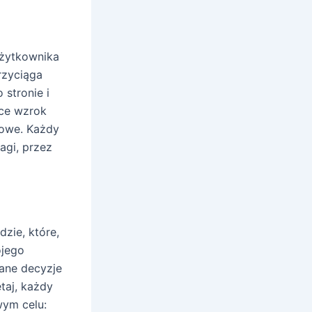
użytkownika
rzyciąga
stronie i
ące wzrok
kowe. Każdy
agi, przez
dzie, które,
ojego
lane decyzje
taj, każdy
wym celu: