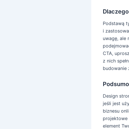
Dlaczego 
Podstawą ty
i zastosowa
uwagę, ale 
podejmować 
CTA, uprosz
z nich speł
budowanie z
Podsumo
Design stron
jeśli jest 
biznesu onl
projektowe 
element Two