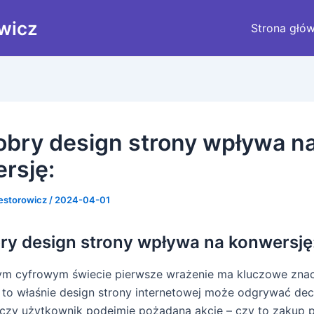
wicz
Strona głó
obry design strony wpływa n
rsję:
estorowicz
/
2024-04-01
ry design strony wpływa na konwersję
ym cyfrowym świecie pierwsze wrażenie ma kluczowe znac
, to właśnie design strony internetowej może odgrywać de
 czy użytkownik podejmie pożądaną akcję – czy to zakup 