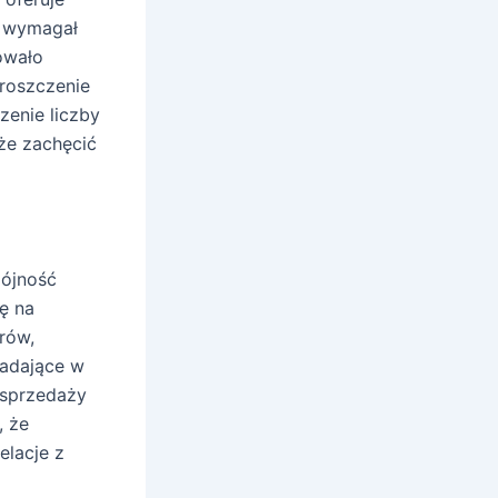
y wymagał
owało
proszczenie
zenie liczby
oże zachęcić
pójność
ę na
rów,
apadające w
 sprzedaży
, że
elacje z