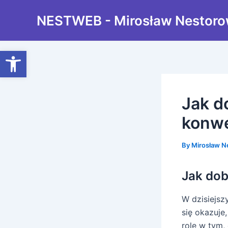
Skip
Post
NESTWEB - Mirosław Nestoro
to
navigation
content
Open toolbar
Jak d
konwe
By
Mirosław N
Jak dob
W dzisiejsz
się okazuje
rolę w tym,