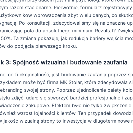
 tym razem stacjonarne. Pierwotnie, formularz rejestracyjn
użytkowników wprowadzenia zbyt wielu danych, co skutk
gnacją. Po konsultacji, zdecydowaliśmy się na znaczne u
raniczając pola do absolutnego minimum. Rezultat? Zwięks
 o 50%. Ta zmiana pokazuje, jak redukcja bariery wejścia m
ów do podjęcia pierwszego kroku.
k 3: Spójność wizualna i budowanie zaufania
e, co funkcjonalność, jest budowanie zaufania poprzez s
rzykładem może być firma MK Stolar, która zdecydowała si
ebranding swojej strony. Poprzez ujednolicenie palety kolo
 stylu zdjęć, udało się stworzyć bardziej profesjonalne i z
iadczenie zakupowe. Efektem było nie tylko zwiększenie
również wzrost lojalności klientów. Ten przypadek dowodzi
w jakość wizualną strony to inwestycja w długoterminowe r