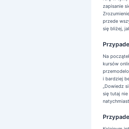
zapisanie s
Zrozumienie
przede wszy
się bliżej,
Przypadek
Na początek
kursów onli
przemodelo
i bardziej 
„Dowiedz si
się tutaj ni
natychmiast
Przypade
Kolejnym in