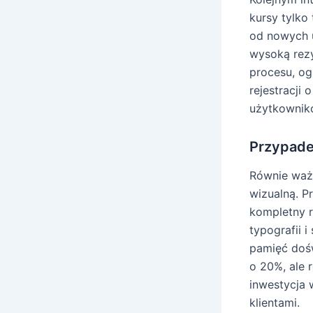
kursy tylko
od nowych 
wysoką rezy
procesu, og
rejestracji
użytkownik
Przypade
Równie ważn
wizualną. P
kompletny r
typografii i
pamięć dośw
o 20%, ale 
inwestycja 
klientami.