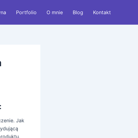
wna
Portfolio
O mnie
Blog
Kontakt
a
:
zenie. Jak
cydującą
produktu,