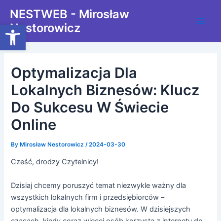
Skip
Post
Main
NESTWEB - Mirosław
to
navigation
Open toolbar
Nestorowicz
Men
content
Optymalizacja Dla
Lokalnych Biznesów: Klucz
Do Sukcesu W Świecie
Online
By
Mirosław Nestorowicz
/
2024-03-30
Cześć, drodzy Czytelnicy!
Dzisiaj chcemy poruszyć temat niezwykle ważny dla
wszystkich lokalnych firm i przedsiębiorców –
optymalizacja dla lokalnych biznesów. W dzisiejszych
czasach, kiedy coraz więcej osób korzysta z internetu do